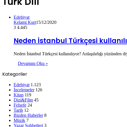
Türk Dili
Edebiyat
Kelami Kurt
15/12/2020
3
4.445
Neden İstanbul Türkçesi kullanıl
Neden İstanbul Türkçesi kullanılıyor? Anlaşılırlığı yüzünden d
Devamını Oku »
Kategoriler
Edebiyat
1.123
İncelemeler
126
Kitap
119
Dizi&Film
45
Felsefe
24
Tarih
12
Bizden Haberler
8
Müzik
7
Yazar Sohbetleri
3