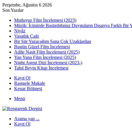
Perşembe, Ağustos 6 2026
Son Yazılar
Mutluyuz Film İncelemesi (2023)
Müzik: İçimizde Bastırdığımız Duyguların Dışarıya Farklı Bir 
Niyâz
Vasatlık Çağı
Bir Şiir Yazacağım Sana Çok Uzaklardan
Bugün Güzel Film İncelemesi
Adile Naşit Film İncelemesi (2025)
Yan Yana Film İncelemesi (2025)
Night Agent Dizi İncelemesi (2023-)
Tahıl Beyin Kitap İncelemesi
Kayıt Ol
Rastgele Makale
Kenar Bölmesi
Menü
Arama yap ...
Kayıt Ol