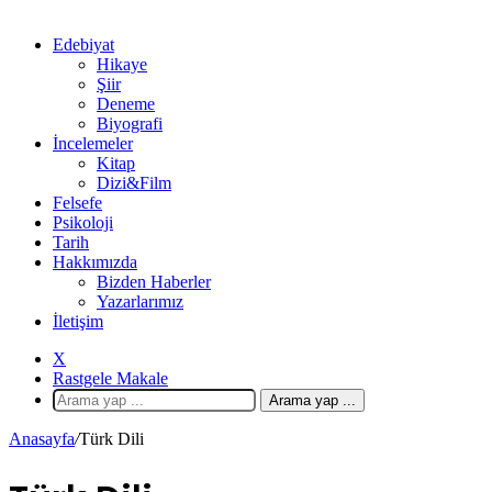
Edebiyat
Hikaye
Şiir
Deneme
Biyografi
İncelemeler
Kitap
Dizi&Film
Felsefe
Psikoloji
Tarih
Hakkımızda
Bizden Haberler
Yazarlarımız
İletişim
X
Rastgele Makale
Arama yap ...
Anasayfa
/
Türk Dili