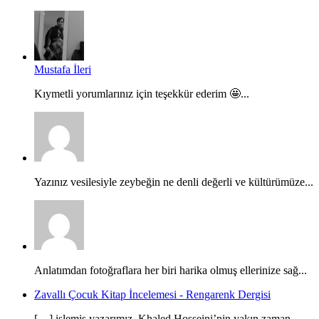
Mustafa İleri
Kıymetli yorumlarınız için teşekkür ederim 🤩...
Yazınız vesilesiyle zeybeğin ne denli değerli ve kültürümüze...
Anlatımdan fotoğraflara her biri harika olmuş ellerinize sağ...
Zavallı Çocuk Kitap İncelemesi - Rengarenk Dergisi
[…] işlemiş yazarımız. Khaled Hosseini’nin yakın zaman...