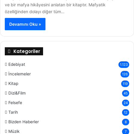
ve bir mafya hikâyesini anlatan bir kitaptır. Mafyatik
özelliğinden dolayı diğer tüm…
Devamını Oku »
Kategoriler
Edebiyat
1.123
İncelemeler
126
Kitap
119
Dizi&Film
45
Felsefe
24
Tarih
12
Bizden Haberler
8
Müzik
7