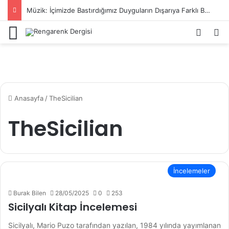
Müzik: İçimizde Bastırdığımız Duyguların Dışarıya Farklı Bir Yansıması Mıdır?
Menü
Kayıt 
Ar
Anasayfa
/
TheSicilian
TheSicilian
İncelemeler
Burak Bilen
28/05/2025
0
253
Sicilyalı Kitap İncelemesi
Sicilyalı, Mario Puzo tarafından yazılan, 1984 yılında yayımlanan