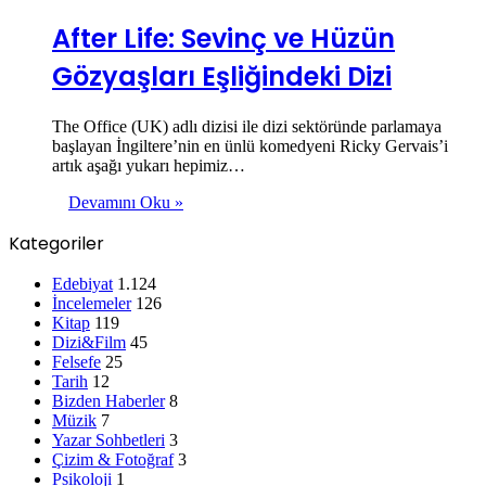
After Life: Sevinç ve Hüzün
Gözyaşları Eşliğindeki Dizi
The Office (UK) adlı dizisi ile dizi sektöründe parlamaya
başlayan İngiltere’nin en ünlü komedyeni Ricky Gervais’i
artık aşağı yukarı hepimiz…
Devamını Oku »
Kategoriler
Edebiyat
1.124
İncelemeler
126
Kitap
119
Dizi&Film
45
Felsefe
25
Tarih
12
Bizden Haberler
8
Müzik
7
Yazar Sohbetleri
3
Çizim & Fotoğraf
3
Psikoloji
1