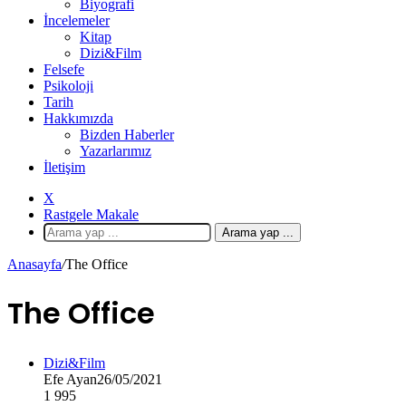
Biyografi
İncelemeler
Kitap
Dizi&Film
Felsefe
Psikoloji
Tarih
Hakkımızda
Bizden Haberler
Yazarlarımız
İletişim
X
Rastgele Makale
Arama yap ...
Anasayfa
/
The Office
The Office
Dizi&Film
Efe Ayan
26/05/2021
1
995