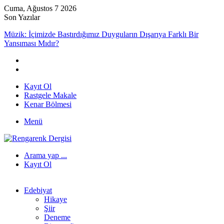
Cuma, Ağustos 7 2026
Son Yazılar
Müzik: İçimizde Bastırdığımız Duyguların Dışarıya Farklı Bir
Yansıması Mıdır?
Kayıt Ol
Rastgele Makale
Kenar Bölmesi
Menü
Arama yap ...
Kayıt Ol
Edebiyat
Hikaye
Şiir
Deneme