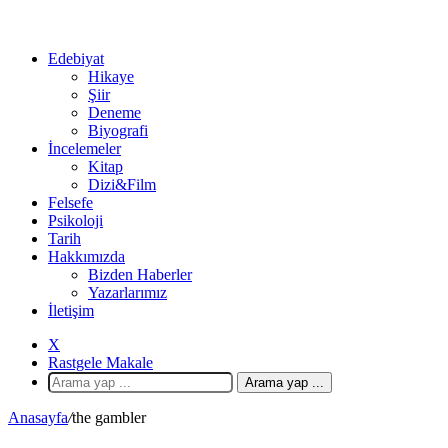
Edebiyat
Hikaye
Şiir
Deneme
Biyografi
İncelemeler
Kitap
Dizi&Film
Felsefe
Psikoloji
Tarih
Hakkımızda
Bizden Haberler
Yazarlarımız
İletişim
X
Rastgele Makale
Arama yap ...
Anasayfa
/
the gambler