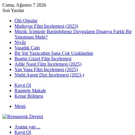
Cuma, Ağustos 7 2026
Son Yazılar
Ölü Olgular
Mutluyuz Film İncelemesi (2023)
Müzik: İçimizde Bastırdığımız Duyguların Dışarıya Farklı Bir
Yansıması Mıdır?
Niyâz
Vasatlık Çağı
Bir Şiir Yazacağım Sana Çok Uzaklardan
Bugün Güzel Film İncelemesi
Adile Naşit Film İncelemesi (2025)
Yan Yana Film İncelemesi (2025)
Night Agent Dizi İncelemesi (2023-)
Kayıt Ol
Rastgele Makale
Kenar Bölmesi
Menü
Arama yap ...
Kayıt Ol