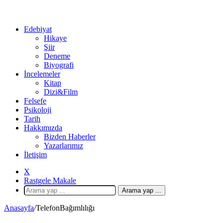
Edebiyat
Hikaye
Şiir
Deneme
Biyografi
İncelemeler
Kitap
Dizi&Film
Felsefe
Psikoloji
Tarih
Hakkımızda
Bizden Haberler
Yazarlarımız
İletişim
X
Rastgele Makale
Arama yap ...
Anasayfa
/
TelefonBağımlılığı