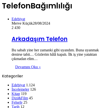
TelefonBağımlılığı
Edebiyat
Merve Küçük
28/08/2024
2
430
Arkadaşım Telefon
Bu sabah yine her zamanki gibi uyandım. Buna uyanmak
denirse tabii… Gözlerim hâlâ kapalı. İlk iş yine yataktan
çıkmadan elim…
Devamını Oku »
Kategoriler
Edebiyat
1.124
İncelemeler
126
Kitap
119
Dizi&Film
45
Felsefe
25
Tarih
12