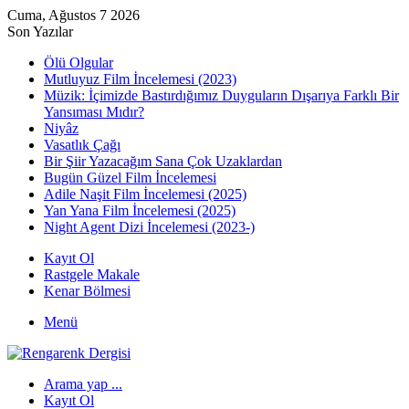
Cuma, Ağustos 7 2026
Son Yazılar
Ölü Olgular
Mutluyuz Film İncelemesi (2023)
Müzik: İçimizde Bastırdığımız Duyguların Dışarıya Farklı Bir
Yansıması Mıdır?
Niyâz
Vasatlık Çağı
Bir Şiir Yazacağım Sana Çok Uzaklardan
Bugün Güzel Film İncelemesi
Adile Naşit Film İncelemesi (2025)
Yan Yana Film İncelemesi (2025)
Night Agent Dizi İncelemesi (2023-)
Kayıt Ol
Rastgele Makale
Kenar Bölmesi
Menü
Arama yap ...
Kayıt Ol