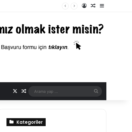
Kayıt Ol
Rastgele Makale
Kenar Bölme
X
Rastgele Makale
Arama
yap
...
Kategoriler