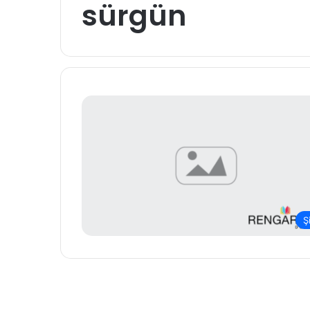
sürgün
Şi