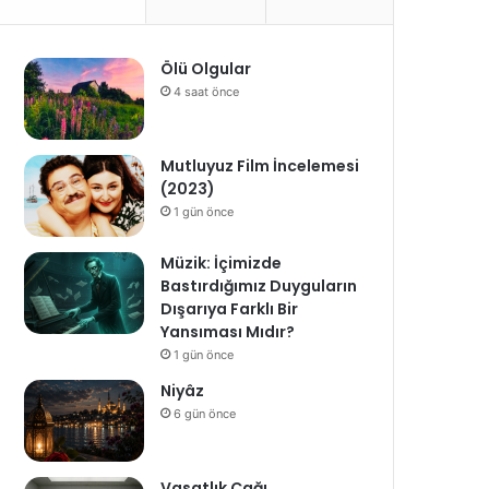
Ölü Olgular
4 saat önce
Mutluyuz Film İncelemesi
(2023)
1 gün önce
Müzik: İçimizde
Bastırdığımız Duyguların
Dışarıya Farklı Bir
Yansıması Mıdır?
1 gün önce
Niyâz
6 gün önce
Vasatlık Çağı