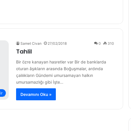
Samet Civan
27/02/2018
0
310
Tahlil
Bir özre kanayan hasretler var Bir de banklarda
oturan âşıkların arasında Boğuşmalar, ardında
çalılıkların Gündemi umursamayan halkın
umursamazlığı gibi İşte…
ir
Devamını Oku »