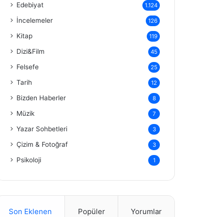
Edebiyat
1.124
İncelemeler
126
Kitap
119
Dizi&Film
45
Felsefe
25
Tarih
12
Bizden Haberler
8
Müzik
7
Yazar Sohbetleri
3
Çizim & Fotoğraf
3
Psikoloji
1
Son Eklenen
Popüler
Yorumlar