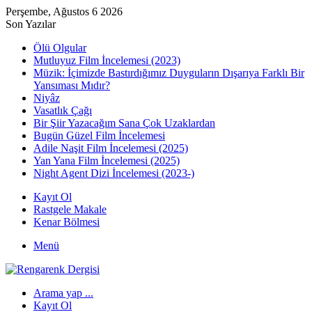
Perşembe, Ağustos 6 2026
Son Yazılar
Ölü Olgular
Mutluyuz Film İncelemesi (2023)
Müzik: İçimizde Bastırdığımız Duyguların Dışarıya Farklı Bir
Yansıması Mıdır?
Niyâz
Vasatlık Çağı
Bir Şiir Yazacağım Sana Çok Uzaklardan
Bugün Güzel Film İncelemesi
Adile Naşit Film İncelemesi (2025)
Yan Yana Film İncelemesi (2025)
Night Agent Dizi İncelemesi (2023-)
Kayıt Ol
Rastgele Makale
Kenar Bölmesi
Menü
Arama yap ...
Kayıt Ol