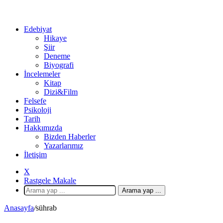
Edebiyat
Hikaye
Şiir
Deneme
Biyografi
İncelemeler
Kitap
Dizi&Film
Felsefe
Psikoloji
Tarih
Hakkımızda
Bizden Haberler
Yazarlarımız
İletişim
X
Rastgele Makale
Arama yap ...
Anasayfa
/
sührab