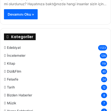
mi olurdunuz? Hayatınıza baktığınızda hangi insanlar sizin için…
Devamını Oku »
Kategoriler
Edebiyat
1.123
İncelemeler
126
Kitap
119
Dizi&Film
45
Felsefe
24
Tarih
12
Bizden Haberler
8
Müzik
7