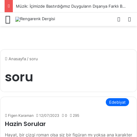
Müzik: İçimizde Bastırdığımız Duyguların Dışarıya Farklı Bir Yansıması Mıdır?
Menü
Kayıt 
Ar
Anasayfa
/
soru
soru
Edebiyat
Figen Karaman
12/07/2023
0
295
Hazin Sorular
Hayat, bir çizgi roman olsa siz bir figüran mı yoksa ana karakter