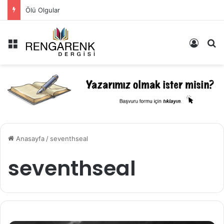
Ölü Olgular
Menü
Kayıt 
Ar
Anasayfa
/
seventhseal
seventhseal