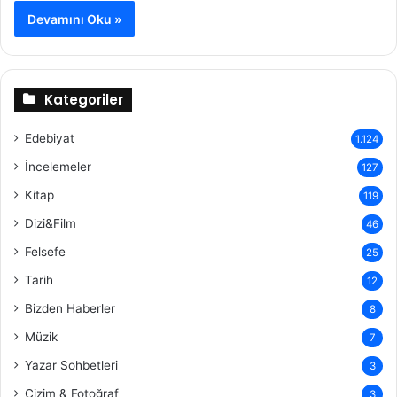
Devamını Oku »
Kategoriler
Edebiyat
1.124
İncelemeler
127
Kitap
119
Dizi&Film
46
Felsefe
25
Tarih
12
Bizden Haberler
8
Müzik
7
Yazar Sohbetleri
3
Çizim & Fotoğraf
3