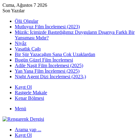
Cuma, Ağustos 7 2026
Son Yazılar
Ölü Olgular
Mutluyuz Film İncelemesi (2023)
Müzik: İçimizde Bastırdığımız Duyguların Dışarıya Farklı Bir
Yansıması Mıdır?
Niyâz
Vasatlık Çağı
Bir Şiir Yazacağım Sana Çok Uzaklardan
Bugün Güzel Film İncelemesi
Adile Naşit Film İncelemesi (2025)
Yan Yana Film İncelemesi (2025)
Night Agent Dizi İncelemesi (2023-)
Kayıt Ol
Rastgele Makale
Kenar Bölmesi
Menü
Arama yap ...
Kayıt Ol