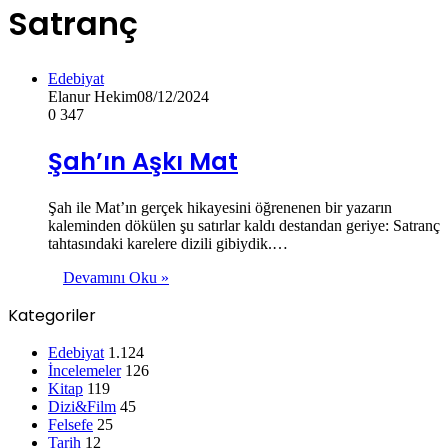
Satranç
Edebiyat
Elanur Hekim
08/12/2024
0
347
Şah’ın Aşkı Mat
Şah ile Mat’ın gerçek hikayesini öğrenenen bir yazarın
kaleminden dökülen şu satırlar kaldı destandan geriye: Satranç
tahtasındaki karelere dizili gibiydik.…
Devamını Oku »
Kategoriler
Edebiyat
1.124
İncelemeler
126
Kitap
119
Dizi&Film
45
Felsefe
25
Tarih
12