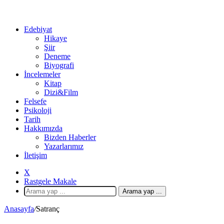
Edebiyat
Hikaye
Şiir
Deneme
Biyografi
İncelemeler
Kitap
Dizi&Film
Felsefe
Psikoloji
Tarih
Hakkımızda
Bizden Haberler
Yazarlarımız
İletişim
X
Rastgele Makale
Arama yap ...
Anasayfa
/
Satranç