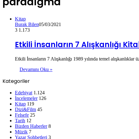
paradigma
Kitap
Burak Bilen
05/03/2021
3
1.173
Etkili İnsanların 7 Alışkanlığı Kit
Etkili İnsanların 7 Alışkanlığı 1989 yılında temel alışkanlıklar
Devamını Oku »
Kategoriler
Edebiyat
1.124
İncelemeler
126
Kitap
119
Dizi&Film
45
Felsefe
25
Tarih
12
Bizden Haberler
8
Müzik
7
Yazar Sohbetleri
3