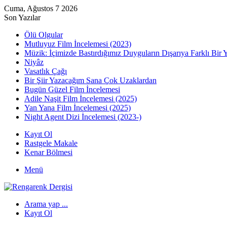
Cuma, Ağustos 7 2026
Son Yazılar
Ölü Olgular
Mutluyuz Film İncelemesi (2023)
Müzik: İçimizde Bastırdığımız Duyguların Dışarıya Farklı Bir 
Niyâz
Vasatlık Çağı
Bir Şiir Yazacağım Sana Çok Uzaklardan
Bugün Güzel Film İncelemesi
Adile Naşit Film İncelemesi (2025)
Yan Yana Film İncelemesi (2025)
Night Agent Dizi İncelemesi (2023-)
Kayıt Ol
Rastgele Makale
Kenar Bölmesi
Menü
Arama yap ...
Kayıt Ol