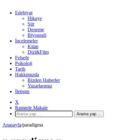
Edebiyat
Hikaye
Şiir
Deneme
Biyografi
İncelemeler
Kitap
Dizi&Film
Felsefe
Psikoloji
Tarih
Hakkımızda
Bizden Haberler
Yazarlarımız
İletişim
X
Rastgele Makale
Arama yap ...
Anasayfa
/
paradigma