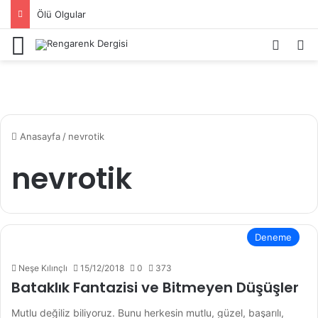
Ölü Olgular
Menü
Kayıt 
Ar
Anasayfa
/
nevrotik
nevrotik
Deneme
Neşe Kılınçlı
15/12/2018
0
373
Bataklık Fantazisi ve Bitmeyen Düşüşler
Mutlu değiliz biliyoruz. Bunu herkesin mutlu, güzel, başarılı,