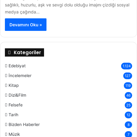
sağlıklı, huzurlu, aşk ve sevgi dolu olduğu imajını çizdiği sosyal
medya çağında…
Devamını Oku »
Kategoriler
Edebiyat
1.124
İncelemeler
127
Kitap
119
Dizi&Film
46
Felsefe
25
Tarih
12
Bizden Haberler
8
Müzik
7