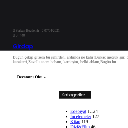
Serkan Bozdemir
07/04/2021
0
440
Girdap
Bugün çekıp gitsem bu şehirden, ardımda ne kalır?Birkaç metruk şiir, 
karakteri,Zavallı anam babam, kardeşim, belki ablam,Bugün bu…
Devamını Oku »
Kategoriler
Edebiyat
1.124
İncelemeler
127
Kitap
119
Dizi&Film
46