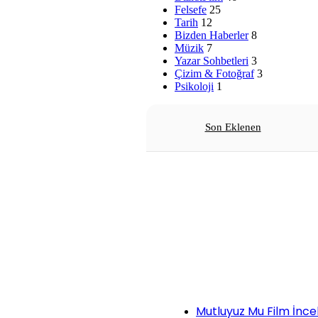
Felsefe
25
Tarih
12
Bizden Haberler
8
Müzik
7
Yazar Sohbetleri
3
Çizim & Fotoğraf
3
Psikoloji
1
Son Eklenen
Mutluyuz Mu Film İnce