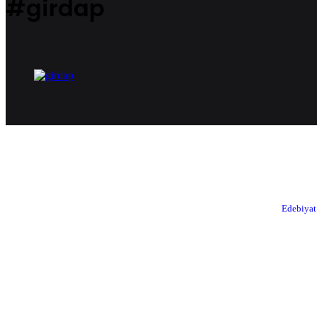
#girdap
Edebiyat