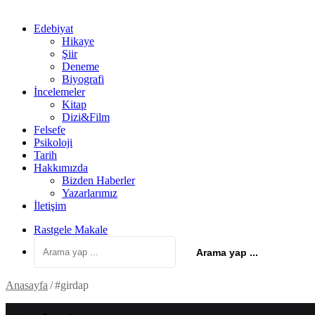
Edebiyat
Hikaye
Şiir
Deneme
Biyografi
İncelemeler
Kitap
Dizi&Film
Felsefe
Psikoloji
Tarih
Hakkımızda
Bizden Haberler
Yazarlarımız
İletişim
Rastgele Makale
Arama yap ...
Anasayfa
/
#girdap