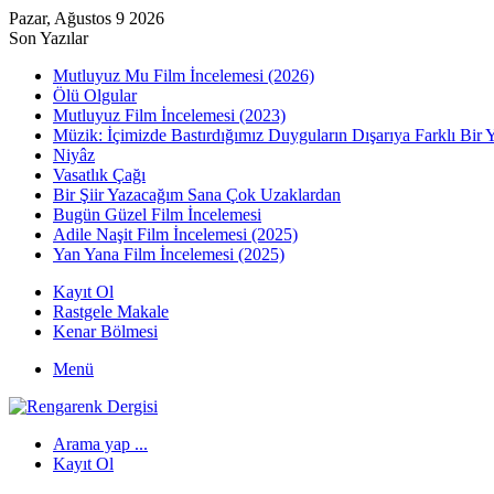
Pazar, Ağustos 9 2026
Son Yazılar
Mutluyuz Mu Film İncelemesi (2026)
Ölü Olgular
Mutluyuz Film İncelemesi (2023)
Müzik: İçimizde Bastırdığımız Duyguların Dışarıya Farklı Bir 
Niyâz
Vasatlık Çağı
Bir Şiir Yazacağım Sana Çok Uzaklardan
Bugün Güzel Film İncelemesi
Adile Naşit Film İncelemesi (2025)
Yan Yana Film İncelemesi (2025)
Kayıt Ol
Rastgele Makale
Kenar Bölmesi
Menü
Arama yap ...
Kayıt Ol