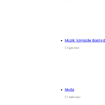
Müzik: İçimizde Bastır
4 gün önce
Niyâz
1 hafta önce