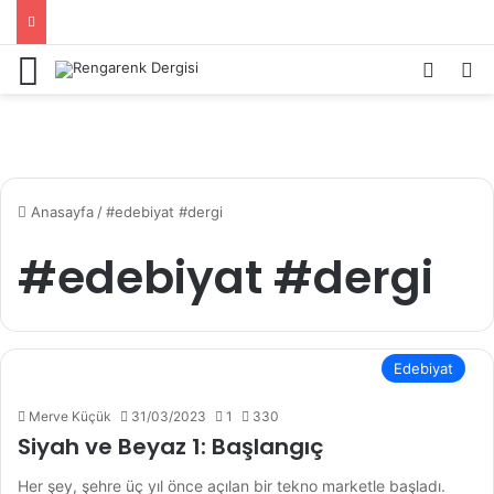
Menü
Kayıt 
Ar
Anasayfa
/
#edebiyat #dergi
#edebiyat #dergi
Edebiyat
Merve Küçük
31/03/2023
1
330
Siyah ve Beyaz 1: Başlangıç
Her şey, şehre üç yıl önce açılan bir tekno marketle başladı.