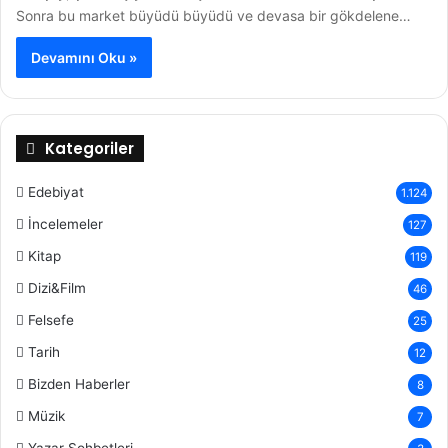
Sonra bu market büyüdü büyüdü ve devasa bir gökdelene…
Devamını Oku »
Kategoriler
Edebiyat
1.124
İncelemeler
127
Kitap
119
Dizi&Film
46
Felsefe
25
Tarih
12
Bizden Haberler
8
Müzik
7