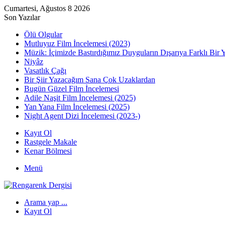
Cumartesi, Ağustos 8 2026
Son Yazılar
Ölü Olgular
Mutluyuz Film İncelemesi (2023)
Müzik: İçimizde Bastırdığımız Duyguların Dışarıya Farklı Bir 
Niyâz
Vasatlık Çağı
Bir Şiir Yazacağım Sana Çok Uzaklardan
Bugün Güzel Film İncelemesi
Adile Naşit Film İncelemesi (2025)
Yan Yana Film İncelemesi (2025)
Night Agent Dizi İncelemesi (2023-)
Kayıt Ol
Rastgele Makale
Kenar Bölmesi
Menü
Arama yap ...
Kayıt Ol