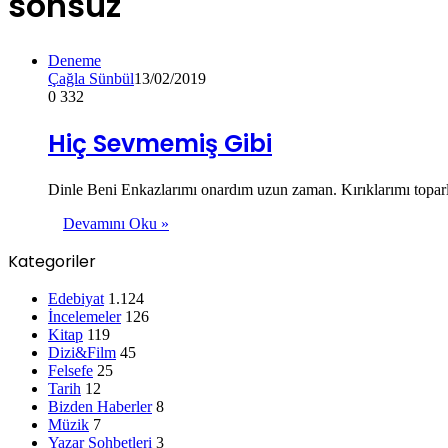
sonsuz
Deneme
Çağla Sünbül
13/02/2019
0
332
Hiç Sevmemiş Gibi
Dinle Beni Enkazlarımı onardım uzun zaman. Kırıklarımı toparla
Devamını Oku »
Kategoriler
Edebiyat
1.124
İncelemeler
126
Kitap
119
Dizi&Film
45
Felsefe
25
Tarih
12
Bizden Haberler
8
Müzik
7
Yazar Sohbetleri
3