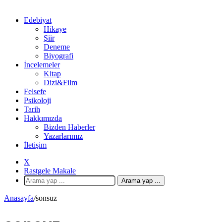
Edebiyat
Hikaye
Şiir
Deneme
Biyografi
İncelemeler
Kitap
Dizi&Film
Felsefe
Psikoloji
Tarih
Hakkımızda
Bizden Haberler
Yazarlarımız
İletişim
X
Rastgele Makale
Arama yap ...
Anasayfa
/
sonsuz