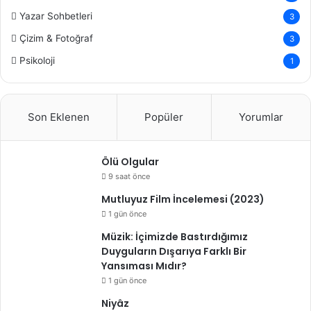
Yazar Sohbetleri
3
Çizim & Fotoğraf
3
Psikoloji
1
Son Eklenen
Popüler
Yorumlar
Ölü Olgular
9 saat önce
Mutluyuz Film İncelemesi (2023)
1 gün önce
Müzik: İçimizde Bastırdığımız
Duyguların Dışarıya Farklı Bir
Yansıması Mıdır?
1 gün önce
Niyâz