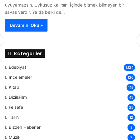
uyuyamazsın. Uykusuz kalırsın. İçinde bitmek bilmeyen bir
savaş vardır. Ya da belki de…
Devamını Oku »
Kategoriler
Edebiyat
1.124
İncelemeler
126
Kitap
119
Dizi&Film
45
Felsefe
25
Tarih
12
Bizden Haberler
8
Müzik
7