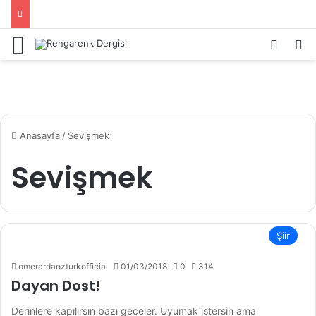
Menü
Kayıt 
Ar
Anasayfa
/
Sevişmek
Sevişmek
Şiir
omerardaozturkofficial
01/03/2018
0
314
Dayan Dost!
Derinlere kapılırsın bazı geceler. Uyumak istersin ama