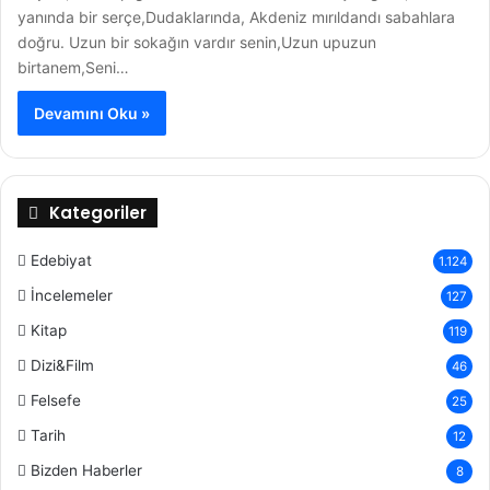
yanında bir serçe,Dudaklarında, Akdeniz mırıldandı sabahlara
doğru. Uzun bir sokağın vardır senin,Uzun upuzun
birtanem,Seni…
Devamını Oku »
Kategoriler
Edebiyat
1.124
İncelemeler
127
Kitap
119
Dizi&Film
46
Felsefe
25
Tarih
12
Bizden Haberler
8