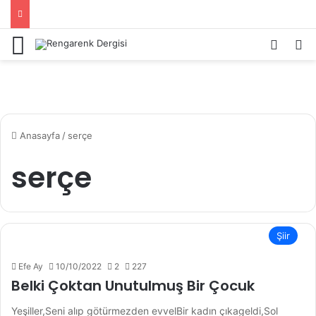
Menü
Kayıt 
Ar
Anasayfa
/
serçe
serçe
Şiir
Efe Ay
10/10/2022
2
227
Belki Çoktan Unutulmuş Bir Çocuk
Yeşiller,Seni alıp götürmezden evvelBir kadın çıkageldi,Sol