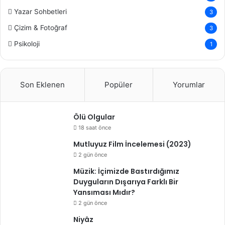
Yazar Sohbetleri
3
Çizim & Fotoğraf
3
Psikoloji
1
Son Eklenen
Popüler
Yorumlar
Ölü Olgular
18 saat önce
Mutluyuz Film İncelemesi (2023)
2 gün önce
Müzik: İçimizde Bastırdığımız
Duyguların Dışarıya Farklı Bir
Yansıması Mıdır?
2 gün önce
Niyâz