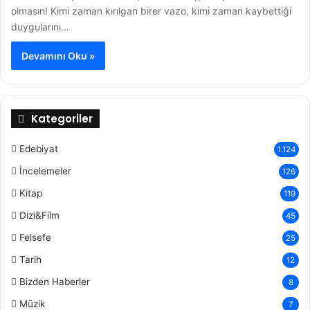
olmasın! Kimi zaman kırılgan birer vazo, kimi zaman kaybettiği
duygularını…
Devamını Oku »
Kategoriler
Edebiyat
1.124
İncelemeler
126
Kitap
119
Dizi&Film
45
Felsefe
25
Tarih
12
Bizden Haberler
8
Müzik
7