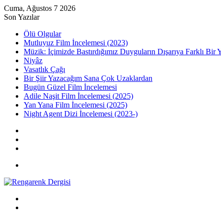
Cuma, Ağustos 7 2026
Son Yazılar
Ölü Olgular
Mutluyuz Film İncelemesi (2023)
Müzik: İçimizde Bastırdığımız Duyguların Dışarıya Farklı Bir 
Niyâz
Vasatlık Çağı
Bir Şiir Yazacağım Sana Çok Uzaklardan
Bugün Güzel Film İncelemesi
Adile Naşit Film İncelemesi (2025)
Yan Yana Film İncelemesi (2025)
Night Agent Dizi İncelemesi (2023-)
Kayıt
Ol
Rastgele
Makale
Kenar
Bölmesi
Menü
Arama
yap
Kayıt
...
Ol