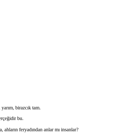
 yarım, birazcık tam.
rçeğidir bu.
da, ahların feryadından anlar mı insanlar?