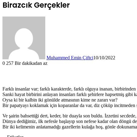
Birazcık Gerçekler
Muhammed Emin Çiftçi
10/10/2022
0
257
Bir dakikadan az
Farklı insanlar var; farklı karakterde, farklı olguya inanan, birbirinde
Sanki hayat birbirini anlayan insanları farklı şehirlere hapsetmiş gibi
Oysa ki bir kalbin iki gönülde atmasının kime ne zararı var?
Bir papatyayı koklamak için koparanlar da var, diz çöküp incitmeden s
Ve şairin bahsettiği dert, keder, bir duayla son buldu. İzzetini secdede,
Dünya dediğimiz, ilk nefesle başlayıp son nefese kadar olan döngü de
Bir iki kelimenin anlatamadığı gazellerin kulağa hoş, gönle dokunamadı