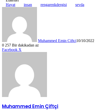
Etiketler
Hayat
insan
rengarenkdergisi
sevda
Muhammed Emin Çiftçi
10/10/2022
0
257
Bir dakikadan az
LinkedIn
Tumblr
Pinterest
Reddit
VKontakte
E-
Yazdır
Facebook
X
Posta
ile
paylaş
Muhammed Emin Çiftçi