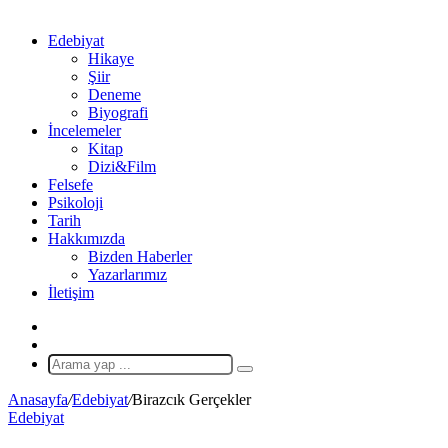
Edebiyat
Hikaye
Şiir
Deneme
Biyografi
İncelemeler
Kitap
Dizi&Film
Felsefe
Psikoloji
Tarih
Hakkımızda
Bizden Haberler
Yazarlarımız
İletişim
X
Rastgele
Makale
Arama
yap
Anasayfa
/
Edebiyat
/
Birazcık Gerçekler
...
Edebiyat