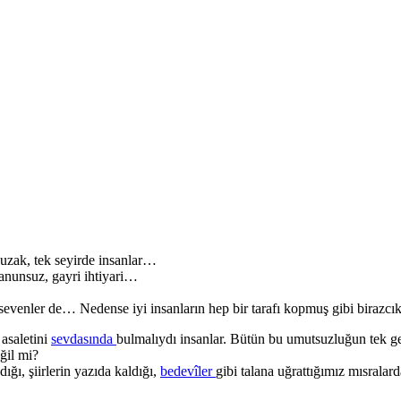
n uzak, tek seyirde insanlar…
 kanunsuz, gayri ihtiyari…
evenler de… Nedense iyi insanların hep bir tarafı kopmuş gibi birazcık
 asaletini
sevdasında
bulmalıydı insanlar. Bütün bu umutsuzluğun tek ge
ğil mi?
ğı, şiirlerin yazıda kaldığı,
bedevîler
gibi talana uğrattığımız mısralar