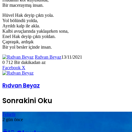
Bir maceraymış insan.
Hüvel Hak deyip çıktı yola.
Yol bölündü yolda,
Ayrıldı kalp ile akla.
Kalbi avuçlarında yaklaşırken sona,
Enel Hak deyip çıktı yoldan.
Çapraşık, ardışık
Bir yol besler içinde insan.
Rıdvan Beyaz
13/11/2021
0
712
Bir dakikadan az
LinkedIn
Tumblr
Pinterest
Reddit
VKontakte
E-
Yazdır
Facebook
X
Posta
ile
paylaş
Rıdvan Beyaz
Sonrakini Oku
Felsefe
2 gün önce