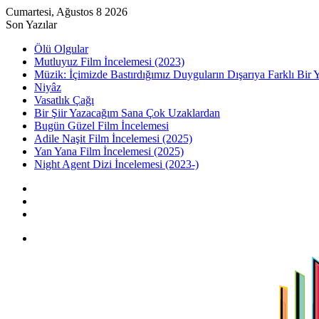
Cumartesi, Ağustos 8 2026
Son Yazılar
Ölü Olgular
Mutluyuz Film İncelemesi (2023)
Müzik: İçimizde Bastırdığımız Duyguların Dışarıya Farklı Bir 
Niyâz
Vasatlık Çağı
Bir Şiir Yazacağım Sana Çok Uzaklardan
Bugün Güzel Film İncelemesi
Adile Naşit Film İncelemesi (2025)
Yan Yana Film İncelemesi (2025)
Night Agent Dizi İncelemesi (2023-)
Kayıt
Ol
Rastgele
Makale
Kenar
Bölmesi
Menü