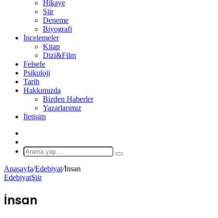
Hikaye
Şiir
Deneme
Biyografi
İncelemeler
Kitap
Dizi&Film
Felsefe
Psikoloji
Tarih
Hakkımızda
Bizden Haberler
Yazarlarımız
İletişim
X
Rastgele
Makale
Arama
yap
Anasayfa
/
Edebiyat
/
İnsan
...
Edebiyat
Şiir
İnsan