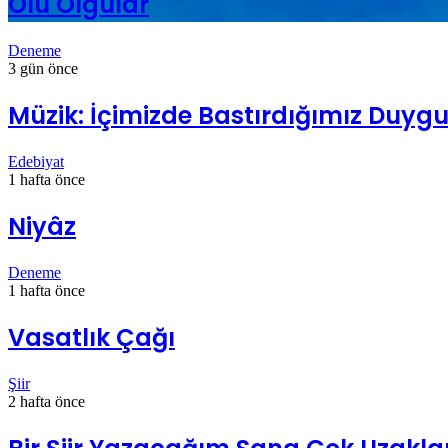
Ölü Olgular
Deneme
3 gün önce
Müzik: İçimizde Bastırdığımız Duygul
Edebiyat
1 hafta önce
Niyâz
Deneme
1 hafta önce
Vasatlık Çağı
Şiir
2 hafta önce