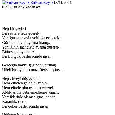
Rıdvan Beyaz
13/11/2021
0
712
Bir dakikadan az
Hep bir şeyleri
Bir şeylere feda ederek,
Varlığın sanrısıyla yokluğa erinerek,
Görünenin yanılgısına inanıp,
Yanılgının inancıyla ayakta durarak,
Bitimsiz, doyumsuz
Bir kurtçuk besler içinde insan.
Gerçeğin yakıcı ışığında yitirilmiş,
Hileli bir oyunun muzafferiymiş insan.
Hep zirveyi düşleyerek,
Hem elinden gelenini yapıp,
Hem elinde olmayanları vererek,
Aldıklarıyla yetinemediğine yanan,
Verdikleriyle olamadığına inanan,
Karanlık, derin
Bir çukur besler içinde insan.
Hüdanın kör kuyusunda,