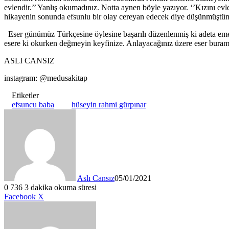
evlendir.’’ Yanlış okumadınız. Notta aynen böyle yazıyor. ‘’Kızını evl
hikayenin sonunda efsunlu bir olay cereyan edecek diye düşünmüştüm.
Eser günümüz Türkçesine öylesine başarılı düzenlenmiş ki adeta emek k
esere ki okurken değmeyin keyfinize. Anlayacağınız üzere eser buram 
ASLI CANSIZ
instagram: @medusakitap
Etiketler
efsuncu baba
hüseyin rahmi gürpınar
Aslı Cansız
05/01/2021
0
736
3 dakika okuma süresi
LinkedIn
Tumblr
Pinterest
Reddit
VKontakte
E-
Yazdır
Facebook
X
Posta
ile
paylaş