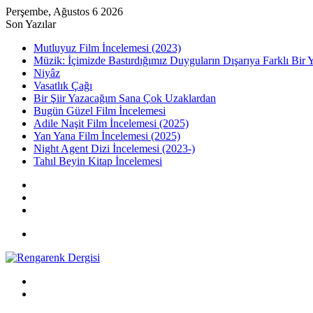
Perşembe, Ağustos 6 2026
Son Yazılar
Mutluyuz Film İncelemesi (2023)
Müzik: İçimizde Bastırdığımız Duyguların Dışarıya Farklı Bir 
Niyâz
Vasatlık Çağı
Bir Şiir Yazacağım Sana Çok Uzaklardan
Bugün Güzel Film İncelemesi
Adile Naşit Film İncelemesi (2025)
Yan Yana Film İncelemesi (2025)
Night Agent Dizi İncelemesi (2023-)
Tahıl Beyin Kitap İncelemesi
Kayıt
Ol
Rastgele
Makale
Kenar
Bölmesi
Menü
Arama
yap
Kayıt
...
Ol