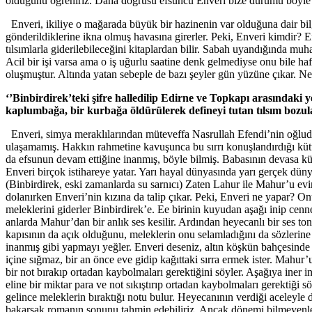
olduğunu öğreniriz. Daha doğrusu efsuncu Enveri bize durumu böyle la
Enveri, ikiliye o mağarada büyük bir hazinenin var olduğuna dair bilg
gönderildiklerine ikna olmuş havasına girerler. Peki, Enveri kimdir? Ef
tılsımlarla giderilebileceğini kitaplardan bilir. Sabah uyandığında muha
Acil bir işi varsa ama o iş uğurlu saatine denk gelmediyse onu bile hafta
oluşmuştur. Altında yatan sebeple de bazı şeyler gün yüzüne çıkar. Ne
‘’Binbirdirek’teki şifre halledilip Edirne ve Topkapı arasındaki y
kaplumbağa, bir kurbağa öldürülerek defineyi tutan tılsım bozul
Enveri, simya meraklılarından müteveffa Nasrullah Efendi’nin oğludur.
ulaşamamış. Hakkın rahmetine kavuşunca bu sırrı konuşlandırdığı kü
da efsunun devam ettiğine inanmış, böyle bilmiş. Babasının devasa küt
Enveri birçok istihareye yatar. Yarı hayal dünyasında yarı gerçek düny
(Binbirdirek, eski zamanlarda su sarnıcı) Zaten Lahur ile Mahur’u evi
dolanırken Enveri’nin kızına da talip çıkar. Peki, Enveri ne yapar? O
meleklerini giderler Binbirdirek’e. Ee birinin kuyudan aşağı inip ce
anlarda Mahur’dan bir anlık ses kesilir. Ardından heyecanlı bir ses ton
kapısının da açık olduğunu, meleklerin onu selamladığını da sözleri
inanmış gibi yapmayı yeğler. Enveri deseniz, altın köşkün bahçesinde
içine sığmaz, bir an önce eve gidip kağıttaki sırra ermek ister. Mahu
bir not bırakıp ortadan kaybolmaları gerektiğini söyler. Aşağıya iner 
eline bir miktar para ve not sıkıştırıp ortadan kaybolmaları gerektiği
gelince meleklerin bıraktığı notu bulur. Heyecanının verdiği aceleyle
bakarsak romanın sonunu tahmin edebiliriz. Ancak dönemi bilmeyenler i