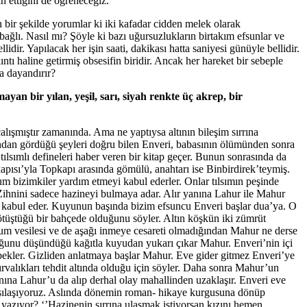
 ettiğini de öğreneceğiz.
 bir şekilde yorumlar ki iki kafadar cidden melek olarak
 bağlı. Nasıl mı? Şöyle ki bazı uğursuzlukların birtakım efsunlar ve
dir. Yapılacak her işin saati, dakikası hatta saniyesi günüyle bellidir.
ıntı haline getirmiş obsesifin biridir. Ancak her hareket bir sebeple
a dayandırır?
yan bir yılan, yeşil, sarı, siyah renkte üç akrep, bir
lışmıştır zamanında. Ama ne yaptıysa altının bileşim sırrına
ndan gördüğü şeyleri doğru bilen Enveri, babasının ölümünden sonra
ılsımlı defineleri haber veren bir kitap geçer. Bunun sonrasında da
kapısı’yla Topkapı arasında gömülü, anahtarı ise Binbirdirek’teymiş.
um bizimkiler yardım etmeyi kabul ederler. Onlar tılsımın peşinde
 Zihnini sadece hazineyi bulmaya adar. Alır yanına Lahur ile Mahur
yi kabul eder. Kuyunun başında bizim efsuncu Enveri başlar dua’ya. O
n ötüştüğü bir bahçede olduğunu söyler. Altın köşkün iki zümrüt
um vesilesi ve de aşağı inmeye cesareti olmadığından Mahur ne derse
duğunu düşündüğü kağıtla kuyudan yukarı çıkar Mahur. Enveri’nin içi
 bekler. Gizliden anlatmaya başlar Mahur. Eve gider gitmez Enveri’ye
ırvalıkları tehdit altında olduğu için söyler. Daha sonra Mahur’un
anına Lahur’u da alıp derhal olay mahallinden uzaklaşır. Enveri eve
 karşılaşıyoruz. Aslında dönemin roman- hikaye kurgusuna dönüp
 yazıyor? ‘’Hazinenin sırrına ulaşmak istiyorsan kızını hemen