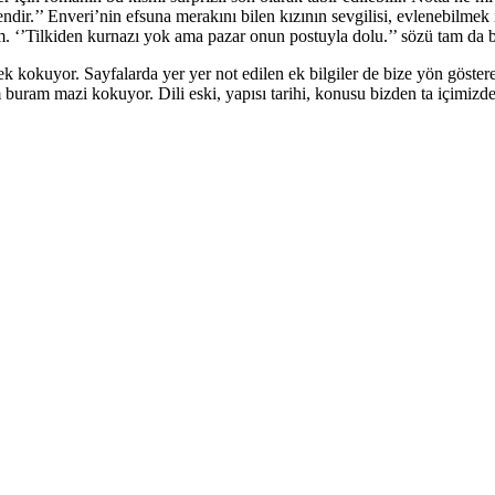
endir.’’ Enveri’nin efsuna merakını bilen kızının sevgilisi, evlenebilme
 ‘’Tilkiden kurnazı yok ama pazar onun postuyla dolu.’’ sözü tam da 
okuyor. Sayfalarda yer yer not edilen ek bilgiler de bize yön gösterec
buram mazi kokuyor. Dili eski, yapısı tarihi, konusu bizden ta içimizd