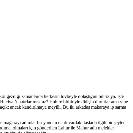
 gezdiği zamanlarda herkesin tövbeyle dolaştığını biliriz ya. İşte
ivat’ı hatırlar mısınız? Habire birbiriyle didişip dururlar ama yine
ü açık; ancak kandırılmaya meyilli. Bu iki arkadaş makaraya ip sarma
 mağarayı adımlar bir yandan da duvardaki taşlarla ilgili bir şeyler
rdımcı olmaları için gönderilen Lahur ile Mahur adlı melekler