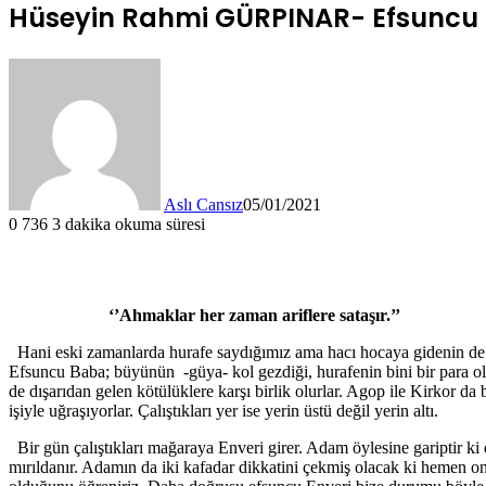
Hüseyin Rahmi GÜRPINAR- Efsuncu
Aslı Cansız
05/01/2021
0
736
3 dakika okuma süresi
‘’Ahmaklar her zaman ariflere sataşır.’’
Hani eski zamanlarda hurafe saydığımız ama hacı hocaya gidenin de ha
Efsuncu Baba; büyünün -güya- kol gezdiği, hurafenin bini bir para old
de dışarıdan gelen kötülüklere karşı birlik olurlar. Agop ile Kirkor d
işiyle uğraşıyorlar. Çalıştıkları yer ise yerin üstü değil yerin altı.
Bir gün çalıştıkları mağaraya Enveri girer. Adam öylesine gariptir ki 
mırıldanır. Adamın da iki kafadar dikkatini çekmiş olacak ki hemen on