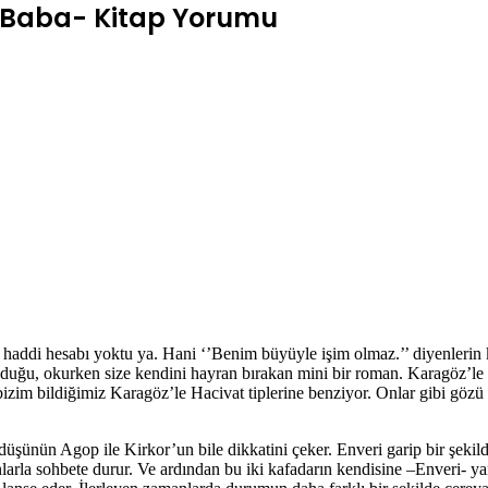
 Baba- Kitap Yorumu
ddi hesabı yoktu ya. Hani ‘’Benim büyüyle işim olmaz.’’ diyenlerin kol
uğu, okurken size kendini hayran bırakan mini bir roman. Karagöz’le Hac
a bizim bildiğimiz Karagöz’le Hacivat tiplerine benziyor. Onlar gibi göz
düşünün Agop ile Kirkor’un bile dikkatini çeker. Enveri garip bir şekilde
larla sohbete durur. Ve ardından bu iki kafadarın kendisine –Enveri- ya