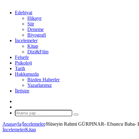
Edebiyat
Hikaye
Şiir
Deneme
Biyografi
İncelemeler
Kitap
Dizi&Film
Felsefe
Psikoloji
Tarih
Hakkımızda
Bizden Haberler
Yazarlarımız
İletişim
X
Rastgele
Makale
Arama
yap
Anasayfa
/
İncelemeler
/
Hüseyin Rahmi GÜRPINAR- Efsuncu Baba- K
...
İncelemeler
Kitap