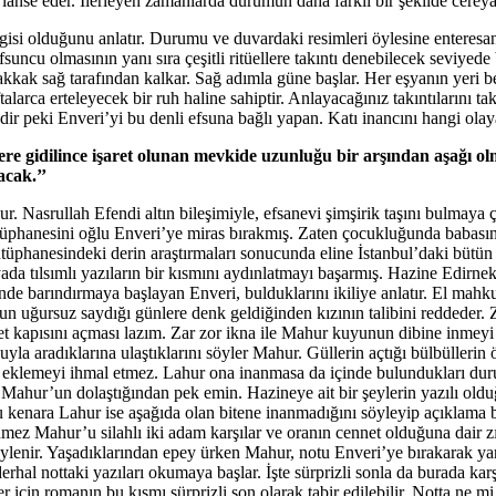
nse eder. İlerleyen zamanlarda durumun daha farklı bir şekilde cereyan
isi olduğunu anlatır. Durumu ve duvardaki resimleri öylesine enteresan
suncu olmasının yanı sıra çeşitli ritüellere takıntı denebilecek seviyede
kkak sağ tarafından kalkar. Sağ adımla güne başlar. Her eşyanın yeri belli
larca erteleyecek bir ruh haline sahiptir. Anlayacağınız takıntılarını tak
dir peki Enveri’yi bu denli efsuna bağlı yapan. Katı inancını hangi olay
ere gidilince işaret olunan mevkide uzunluğu bir arşından aşağı olma
acak.’’
 Nasrullah Efendi altın bileşimiyle, efsanevi şimşirik taşını bulmaya ça
tüphanesini oğlu Enveri’ye miras bırakmış. Zaten çocukluğunda babası
üphanesindeki derin araştırmaları sonucunda eline İstanbul’daki bütün t
ada tılsımlı yazıların bir kısmını aydınlatmayı başarmış. Hazine Edirne
nde barındırmaya başlayan Enveri, bulduklarını ikiliye anlatır. El mahk
nun uğursuz saydığı günlere denk geldiğinden kızının talibini reddeder.
nnet kapısını açması lazım. Zar zor ikna ile Mahur kuyunun dibine inme
uyla aradıklarına ulaştıklarını söyler Mahur. Güllerin açtığı bülbülleri
ne eklemeyi ihmal etmez. Lahur ona inanmasa da içinde bulundukları dur
 Mahur’un dolaştığından pek emin. Hazineye ait bir şeylerin yazılı ol
r’u kenara Lahur ise aşağıda olan bitene inanmadığını söyleyip açıklama
inmez Mahur’u silahlı iki adam karşılar ve oranın cennet olduğuna dair z
 söylenir. Yaşadıklarından epey ürken Mahur, notu Enveri’ye bırakarak y
 derhal nottaki yazıları okumaya başlar. İşte sürprizli sonla da burada
çin romanın bu kısmı sürprizli son olarak tabir edilebilir. Notta ne mi