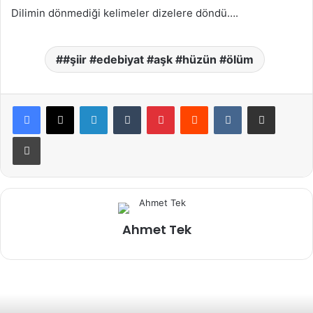
Dilimin dönmediği kelimeler dizelere döndü….
#şiir #edebiyat #aşk #hüzün #ölüm
LinkedIn
Tumblr
Pinterest
Reddit
VKontakte
E-Posta ile paylaş
Yazdır
Ahmet Tek