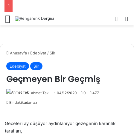
Menü
Kayıt 
Ar
Anasayfa
/
Edebiyat
/
Şiir
Edebiyat
Şiir
Geçmeyen Bir Geçmiş
Ahmet Tek
04/12/2020
0
477
Bir dakikadan az
Geceleri ay düşüyor aydınlanıyor gezegenin karanlık
tarafları,