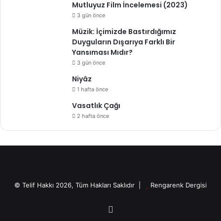
Mutluyuz Film İncelemesi (2023)
3 gün önce
Müzik: İçimizde Bastırdığımız
Duyguların Dışarıya Farklı Bir
Yansıması Mıdır?
3 gün önce
Niyâz
1 hafta önce
Vasatlık Çağı
2 hafta önce
© Telif Hakkı 2026, Tüm Hakları Saklıdır |
Rengarenk Dergisi
X