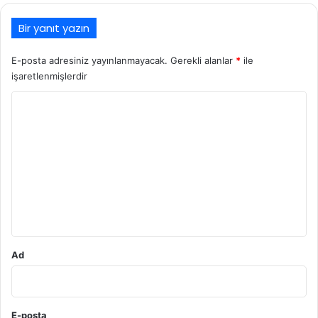
Bir yanıt yazın
E-posta adresiniz yayınlanmayacak.
Gerekli alanlar
*
ile
işaretlenmişlerdir
Y
o
r
u
m
*
Ad
E-posta