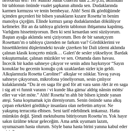
neredesin sen? Yer Malmö Sanat Galerisi saat 2.30 p.m, aklımdan
bir tablonun önünde vualet şapkanın altında sen. Dudaklarında
karmen kırmızısı ve tenin bembeyaz. Ahh! Seni ilk gördüğümde
içimden geçenleri bir bilsen yanakların kızarır Rosetta’m benim
manolya çiçeğim. Elinde kırmızı şarap dudaklarından dökülüyor
kelimeler. Bir an da tabloya gözlerin tablonun ihtişamına kapılmış.
Varlığımı hissetmiyorsun. Ben ki seni kenardan seni süzüyorum.
Baştan ayağa aklımda seni çiziyorum. Ben de bir sanatçıyım
Rosettam’m o tabloyu çizenden ne farkım var? Gördüklerimi ve
hissettiklerimi düşlerimdeki tuvale çizerken bir Dali izlemi aklımda
çalınan klasik konçerto müzik… Galeri’de sesler yükseliyor. Bardak
tokuşturmalar, çalınan müzikler ve sen. Ortamda dans havası.
İncecik bir kadın sahneye çıkıyor ve senin adını haykırıyor “Sayın
konuklar bu gecenin konuğu çok uzaklardan sizler için geldi.
Alkışlarınızla Rosetta Caroline!” alkışlar ve ıslıklar. Yavaş yavaş
sahneye çıkıyorsun, mikrofona yöneliyorsun, sesin çınlıyor
kulaklarımda “Du är en saga för god för att vara sann /det är en saga
i sig att vi funnit varann / vi kunde lika gärna/ aldrig nånsin mötts/
eller var vårt möte.” Ahh! Rosetta’m ahh bir bilsen içimde yanan
ateşi. Sana koşmamak için direniyorum. Senin önünde sana alkış
çırpan erkekleri gördükçe insanlara olan nefretim artıyor. Ne
yakışmış terracotta elbisen. Seni tarif edebilmek imkansız. Hatta
mümkün değil. Şimdi mektubumu bitiriyorum Rosetta’m. Yok hayır
sakın üzülme tekrar geleceğim. Ama artık uyumam lazım,
uyumazsam hasta olurum. Söyle bana hasta birini yanına kabul eder