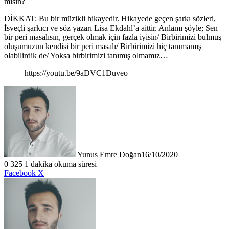
misin?
DİKKAT: Bu bir müzikli hikayedir. Hikayede geçen şarkı sözleri,
İsveçli şarkıcı ve söz yazarı Lisa Ekdahl’a aittir. Anlamı şöyle; Sen
bir peri masalısın, gerçek olmak için fazla iyisin/ Birbirimizi bulmuş
oluşumuzun kendisi bir peri masalı/ Birbirimizi hiç tanımamış
olabilirdik de/ Yoksa birbirimizi tanımış olmamız…
https://youtu.be/9aDVC1Duveo
Yunus Emre Doğan
16/10/2020
0
325
1 dakika okuma süresi
LinkedIn
Tumblr
Pinterest
Reddit
VKontakte
E-
Yazdır
Facebook
X
Posta
ile
paylaş