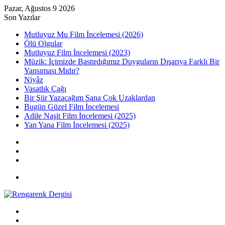
Pazar, Ağustos 9 2026
Son Yazılar
Mutluyuz Mu Film İncelemesi (2026)
Ölü Olgular
Mutluyuz Film İncelemesi (2023)
Müzik: İçimizde Bastırdığımız Duyguların Dışarıya Farklı Bir
Yansıması Mıdır?
Niyâz
Vasatlık Çağı
Bir Şiir Yazacağım Sana Çok Uzaklardan
Bugün Güzel Film İncelemesi
Adile Naşit Film İncelemesi (2025)
Yan Yana Film İncelemesi (2025)
Kayıt
Ol
Rastgele
Makale
Kenar
Bölmesi
Menü
Arama
yap
Kayıt