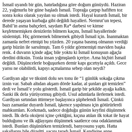
İsmail uyandı bir gün, hatırladığına göre doğum günüydü. Haziran
22, yağmurlu bir güne başladı İsmail. Toprağa çarpıp hafiften toz
sonra koku olarak yayılan su olmak istedi. Hayal kurardı İsmail, bir
derede yaşayan kurbağa gibi değildi hayalleri. Nemrut’un tepesi,
Babil’in asma bahçeleri, saydam Ra* darbesi ve kimse
keşfetmemişken denizlerin bilmem kaçını, İsmail hayallerinde
süslemişti. Hiç görmemek bilmemek gibiydi İsmail için. İnanmaktan
zamanla nefret etmişti bu yüzden. 20 yaşına basmış olmanın verdiği
garip hüzün ile sarsılmıştı. Tam 6 yıldır görmemişti maviden başka
renk. 4 duvarın içinde ağaç bile yoktu ki İsmail konuşsun ağaçla
derdini döksün. Tonla insan yığmışlardı içeriye. Ama hiçbiri İsmail
değildi. Düşüncelerle boğuşurken demir kapı gıcırtıyla açıldı. Gece
yarısı ne olabilirdi, kapıyı açmalarına sebep olan neydi?
Gardiyan ağır ve tiksinti dolu ses tonu ile “1 günlük sokağa çıkma
iznin var. Sabah altıdan akşam dörde kadar, al şunları git temizlen”
dedi ve İsmail’e yolu gösterdi. İsmail garip bir şekilde ayağa kalktı.
Sanki ilk defa yürüyormuş gibiydi. Usul adımlarla ilerlemek istedi.
Gardiyan sırtından ittirmeye başlayınca şüphelendi İsmail. Çünkü
bazı zamanlar duyardı İsmail, işkence yapılması için götürürlerdi
mahkumları. Korkmadı, sadece doğduğu günün keyfini düşünmek
istedi. İlk defa oksijeni içine çektiğini, kıçına atılan ilk tokat ile hayat
bulduğunu ve ilk ağlayışını düşünmek saatlerce ona odaklanmak
istedi. Bunları düşünürken temizlendi, banyosunu yaptı. Hatta
sakallarını bile düzeltti, saçını taradı İsmail. Kendisine anne