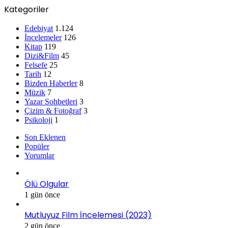
Kategoriler
Edebiyat
1.124
İncelemeler
126
Kitap
119
Dizi&Film
45
Felsefe
25
Tarih
12
Bizden Haberler
8
Müzik
7
Yazar Sohbetleri
3
Çizim & Fotoğraf
3
Psikoloji
1
Son Eklenen
Popüler
Yorumlar
Ölü Olgular
1 gün önce
Mutluyuz Film İncelemesi (2023)
2 gün önce