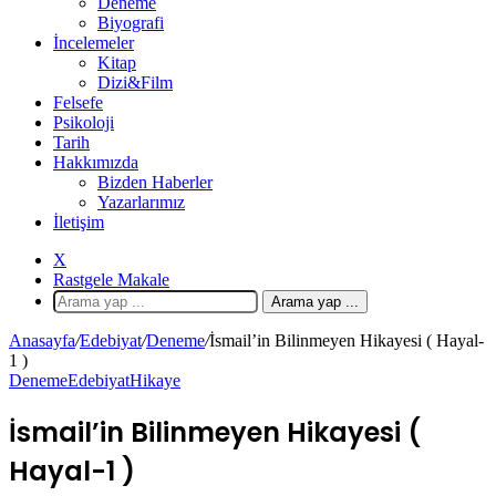
Deneme
Biyografi
İncelemeler
Kitap
Dizi&Film
Felsefe
Psikoloji
Tarih
Hakkımızda
Bizden Haberler
Yazarlarımız
İletişim
X
Rastgele Makale
Arama yap ...
Anasayfa
/
Edebiyat
/
Deneme
/
İsmail’in Bilinmeyen Hikayesi ( Hayal-
1 )
Deneme
Edebiyat
Hikaye
İsmail’in Bilinmeyen Hikayesi (
Hayal-1 )