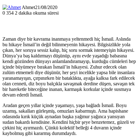
Ahmet
21/08/2020
0
354
2 dakika okuma süresi
Zaman diye bir kavrama inanmaya yeltenmedi hiç İsmail. Aslında
bu hikaye İsmail’in değil bilinmeyenin hikayesi. Bilgisizlikle yola
çıkan, her soruya sessiz kalıp, hiç soru sormak istemeyişin hikayesi.
Dünya’ya baş kaldırmayı düşünüp, aynı evde yaşadığı babasına
kendi gözünden dünyayı anlamlandıramayıp, kurduğu cümleleri hep
içinde büyümeye bırakan İsmail’in hikayesi. Zuhur edecek olan
zulüm etmemeli diye düşünür, her şeyi incelikle yapsa bile insanlara
yaranamayışın, çırpınırken bir bataklıkta, ayağa kalksa fark edilecek
olan cenneti, diz boyu balçıkla savaşmak derdine düşen, savaşın tek
bir hareketle biteceğine inanan, karmaşık korkular içinde susmaya
devam ederdi İsmail.
Aradan geçen yıllar içinde yaşamayı, yaşa bağladı İsmail. Boyu
uzamış, sakalları gürleşmiş, omuzları kabarmıştı. Ama hapishane
odasında kırık küçük aynadan başka yağmur yağınca yansıyan
sudan bakardı kendisine. Kendini hiçbir şeye benzetemez, güzeli ve
çirkini hiç ayırmazdı. Çünkü kolektif belleği 4 duvarın içinde
kaybolmuş gibi kararmış durumdaydı.