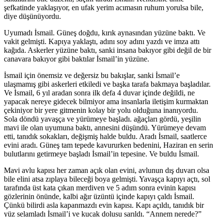
şefkatinde yaklaşıyor, en ufak yerim acımasın ruhum yorulsa bile,
diye düşünüyordu.
Uyumadı İsmail. Güneş doğdu, kırık aynasından yüzüne baktı. Ve
vakit gelmişti. Kapıya yaklaştı, adını soy adını yazdı ve imza attı
kağıda. Askerler yüzüne baktı, sanki insana bakıyor gibi değil de bir
canavara bakıyor gibi baktılar İsmail’in yüzüne.
İsmail için önemsiz ve değersiz bu bakışlar, sanki İsmail’e
ulaşmamış gibi askerleri etkiledi ve başka tarafa bakmaya başladılar.
Ve İsmail, 6 yıl aradan sonra ilk defa 4 duvar içinde değildi, ne
yapacak nereye gidecek bilmiyor ama insanlarla iletişim kurmaktan
çekiniyor bir yere gitmenin kolay bir yolu olduğuna inanıyordu.
Sola döndü yavaşça ve yürümeye başladı. ağaçları gördü, yeşilin
mavi ile olan uyumuna baktı, annesini düşündü. Yürümeye devam
etti, tanıdık sokakları, değişmiş halde buldu. Aradı İsmail, saatlerce
evini aradı. Güneş tam tepede kavururken bedenini, Haziran en serin
bulutlarını getirmeye başladı İsmail’in tepesine. Ve buldu İsmail.
Mavi avlu kapısı her zaman açık olan evini, avlunun dış duvarı olsa
bile elini atsa zıplaya bileceği boya gelmişti. Yavaşça kapıyı açtı, sol
tarafında üst kata çıkan merdiven ve 5 adım sonra evinin kapısı
gözlerinin önünde, kalbi ağır üzüntü içinde kapıyı çaldı İsmail.
Çünkü bilirdi asla kapanmazdı evin kapısı. Kapı açıldı, tanıdık bir
yüz selamladı İsmail’i ve kucak dolusu sarıldı. “Annem nerede?”