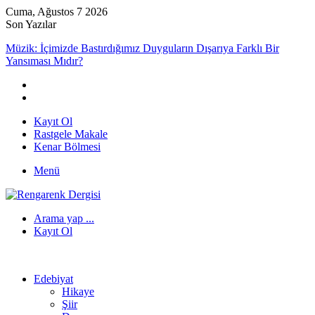
Cuma, Ağustos 7 2026
Son Yazılar
Müzik: İçimizde Bastırdığımız Duyguların Dışarıya Farklı Bir
Yansıması Mıdır?
Kayıt Ol
Rastgele Makale
Kenar Bölmesi
Menü
Arama yap ...
Kayıt Ol
Edebiyat
Hikaye
Şiir