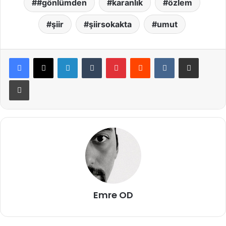
#gönlümden
karanlık
özlem
şiir
şiirsokakta
umut
LinkedIn
Tumblr
Pinterest
Reddit
VKontakte
E-Posta ile paylaş
Yazdır
Emre OD