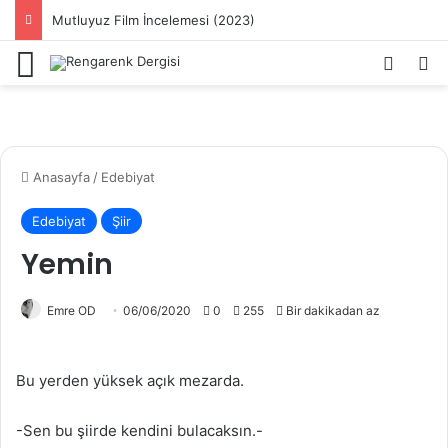
Mutluyuz Film İncelemesi (2023)
Menü
Kayıt 
Ar
Anasayfa
/
Edebiyat
Edebiyat
Şiir
Yemin
Emre OD
06/06/2020
0
255
Bir dakikadan az
Bu yerden yüksek açık mezarda.
-Sen bu şiirde kendini bulacaksın.-