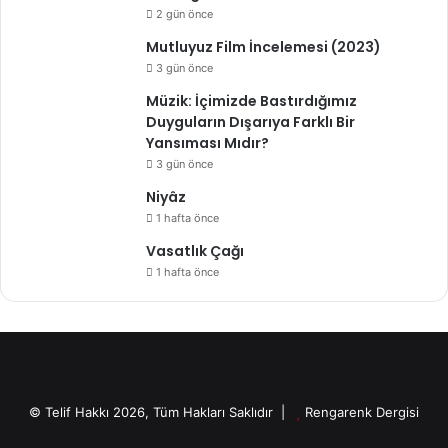
2 gün önce
Mutluyuz Film İncelemesi (2023)
3 gün önce
Müzik: İçimizde Bastırdığımız
Duyguların Dışarıya Farklı Bir
Yansıması Mıdır?
3 gün önce
Niyâz
1 hafta önce
Vasatlık Çağı
1 hafta önce
© Telif Hakkı 2026, Tüm Hakları Saklıdır |
Rengarenk Dergisi