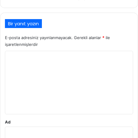
Bir yanıt yazın
E-posta adresiniz yayınlanmayacak.
Gerekli alanlar
*
ile
işaretlenmişlerdir
Y
o
r
u
m
*
Ad