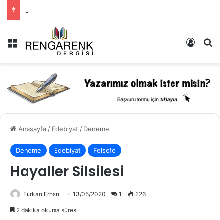
Müzik: İçimizde Bastırdığımız Duyguların Dışarıya Farklı Bir Yansıması Mıdır?
Menü
Kayıt 
Ar
Anasayfa
/
Edebiyat
/
Deneme
Deneme
Edebiyat
Felsefe
Hayaller Silsilesi
Furkan Erhan
13/05/2020
1
326
2 dakika okuma süresi