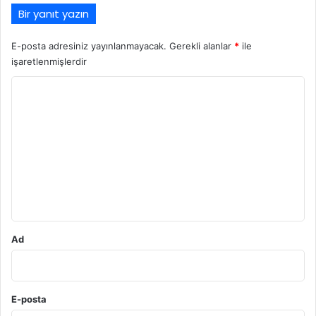
Bir yanıt yazın
E-posta adresiniz yayınlanmayacak.
Gerekli alanlar
*
ile
işaretlenmişlerdir
Y
o
r
u
m
*
Ad
E-posta