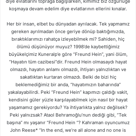
diye evlatlarını toprağa bağışlarken, kimimiz biz özgürlüğe
koşmaya devam edelim diye evlatlarının ellerini kınalar.
Her bir insan, elbet bu dünyadan ayrılacak. Tek yapmamız
gereken ayrılmadan önce geriye dönüp baktığımızda,
bıraktıklarımızı rahatça izleyebilmek mi? Sahiden, hiç
ölümü düşünüyor muyuz? 1998’de kaybettiğimiz
büyükelçimiz Kuneralp’e göre “Freund Hein”, yani ölüm,
“Hayatın tüm cazibesi”dir. Freund Hein olmasaydı hayat
olmazdı, hayatın anlamı olmazdı, ihtiyarı yalnızlıktan ve
sakatlıktan kurtaran olmazdı. Belki de bizi hiç
beklemediğimiz bir anda, “hayatımızın baharında”
yakalayabilirdi. Peki “Freund Hein” kapımızı çaldığı vakit,
kendisini güler yüzle karşılayabilmek için nasıl bir hayat
yaşamamız gerekiyordu? Ya ihtiyarlıkta yalnız değilsek?
Peki yalnızsak? Ataol Behramoğlu’nun dediği gibi, “Tek
başına” mı yaşanır “Freund Hein “? Kahraman oyuncumuz
John Reese* “In the end, we’re all alone and no one is