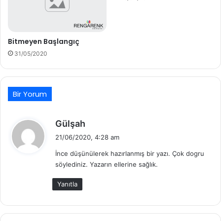
Bitmeyen Başlangıç
31/05/2020
Bir Yorum
d
Gülşah
e
21/06/2020, 4:28 am
d
İnce düşünülerek hazırlanmış bir yazı. Çok dogru
i
söylediniz. Yazarın ellerine sağlık.
k
i
Yanıtla
: