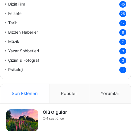
Dizi&Film
45
Felsefe
25
Tarih
12
Bizden Haberler
8
Müzik
7
Yazar Sohbetleri
3
Çizim & Fotoğraf
3
Psikoloji
1
Son Eklenen
Popüler
Yorumlar
Ölü Olgular
4 saat önce