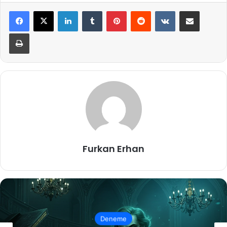
LinkedIn
Tumblr
Pinterest
Reddit
VKontakte
E-Posta ile paylaş
Yazdır
Furkan Erhan
Deneme