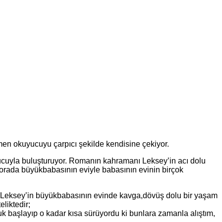
ğmen okuyucuyu çarpıcı şekilde kendisine çekiyor.
ucuyla buluşturuyor. Romanın kahramanı Leksey’in acı dolu
rada büyükbabasının eviyle babasının evinin birçok
. Leksey’in büyükbabasının evinde kavga,dövüş dolu bir yaşam
eliktedir;
çabuk başlayıp o kadar kısa sürüyordu ki bunlara zamanla alıştım,