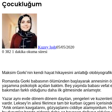
Çocukluğum
Kuzey Işığı
05/05/2020
0
382
1 dakika okuma süresi
Maksim Gorki’nin kendi hayat hikayesini anlattığı otobiyograf
Romanda Gorki babasının ölümünden başlayarak annesinin ölüm
yaşamına psikolojik açıdan baktım. Beş yaşında babası vefat
bakımdan farklı olduğunu daha ilk gitmesinde anlamıştır.
Yazar aynı evde dönem dönem dayıları, yengeleri ve kuzenler
vardır. Leksey’in ailesi fikrimce tam bir kurban üçgeni içerisind
“Artık onların kavgalarını, gözyaşlarını ciddiye alamıyordum. Hıç