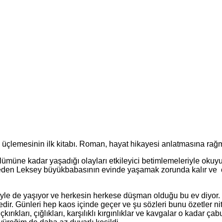
ik üçlemesinin ilk kitabı. Roman, hayat hikayesi anlatmasına ra
üne kadar yaşadığı olayları etkileyici betimlemeleriyle okuy
 eden Leksey büyükbabasının evinde yaşamak zorunda kalır ve o
iyle de yaşıyor ve herkesin herkese düşman olduğu bu ev diyor
edir. Günleri hep kaos içinde geçer ve şu sözleri bunu özetler nit
kırıkları, çığlıkları, karşılıklı kırgınlıklar ve kavgalar o kadar 