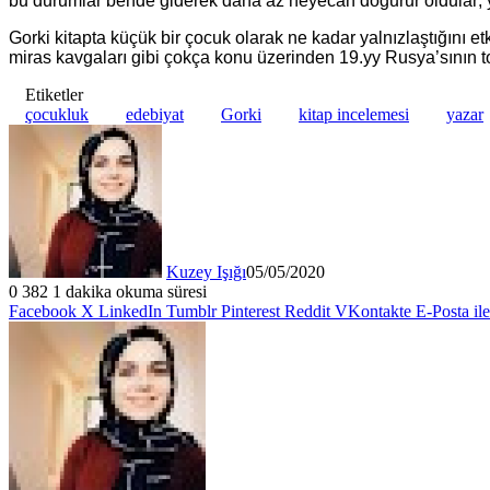
bu durumlar bende giderek daha az heyecan doğurur oldular; y
Gorki kitapta küçük bir çocuk olarak ne kadar yalnızlaştığını etk
miras kavgaları gibi çokça konu üzerinden 19.yy Rusya’sının t
Etiketler
çocukluk
edebiyat
Gorki
kitap incelemesi
yazar
Kuzey Işığı
05/05/2020
0
382
1 dakika okuma süresi
Facebook
X
LinkedIn
Tumblr
Pinterest
Reddit
VKontakte
E-Posta il