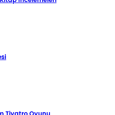
esi
m Tiyatro Oyunu