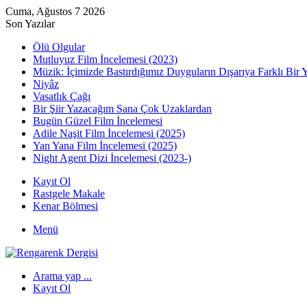
Cuma, Ağustos 7 2026
Son Yazılar
Ölü Olgular
Mutluyuz Film İncelemesi (2023)
Müzik: İçimizde Bastırdığımız Duyguların Dışarıya Farklı Bir 
Niyâz
Vasatlık Çağı
Bir Şiir Yazacağım Sana Çok Uzaklardan
Bugün Güzel Film İncelemesi
Adile Naşit Film İncelemesi (2025)
Yan Yana Film İncelemesi (2025)
Night Agent Dizi İncelemesi (2023-)
Kayıt Ol
Rastgele Makale
Kenar Bölmesi
Menü
Arama yap ...
Kayıt Ol