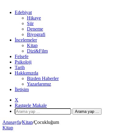
Edebiyat
Hikaye
Şiir
Deneme
Biyografi
İncelemeler
Kitap
Dizi&Film
Felsefe
Psikoloji
Tarih
Hakkımızda
Bizden Haberler
Yazarlarımız
İletişim
X
Rastgele Makale
Arama yap ...
Anasayfa
/
Kitap
/
Çocukluğum
Kitap