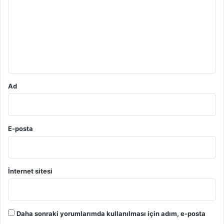
r
u
m
*
Ad
E-posta
İnternet sitesi
Daha sonraki yorumlarımda kullanılması için adım, e-posta