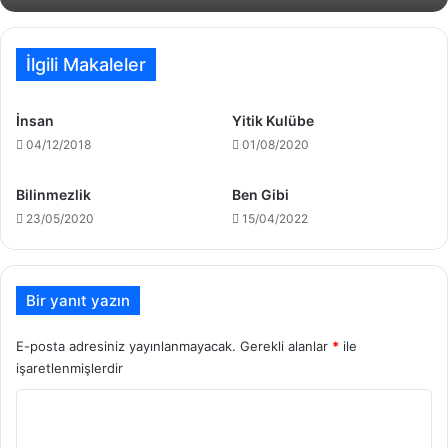
İlgili Makaleler
İnsan
Yitik Kulübe
04/12/2018
01/08/2020
Bilinmezlik
Ben Gibi
23/05/2020
15/04/2022
Bir yanıt yazın
E-posta adresiniz yayınlanmayacak.
Gerekli alanlar
*
ile
işaretlenmişlerdir
Y
o