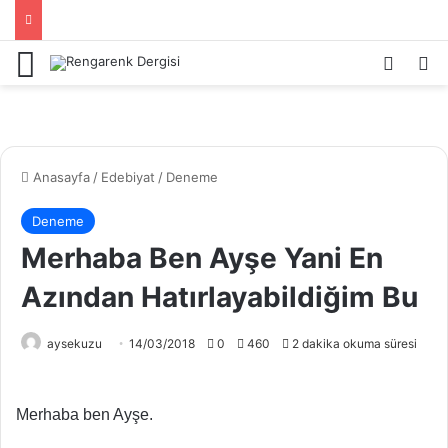
Menü
Kayıt 
Ar
Anasayfa
/
Edebiyat
/
Deneme
Deneme
Merhaba Ben Ayşe Yani En
Azından Hatırlayabildiğim Bu
aysekuzu
14/03/2018
0
460
2 dakika okuma süresi
Merhaba ben Ayşe.