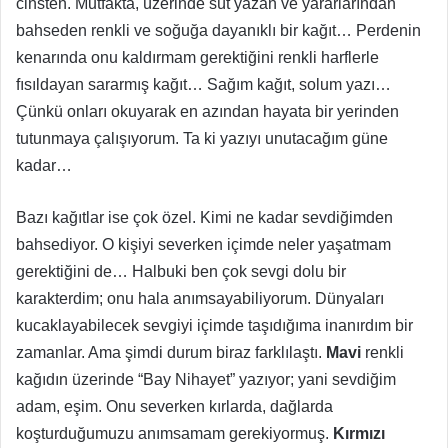
cinsten. Mutfakta, üzerinde süt yazan ve yararlarından
bahseden renkli ve soğuğa dayanıklı bir kağıt… Perdenin
kenarında onu kaldırmam gerektiğini renkli harflerle
fısıldayan sararmış kağıt… Sağım kağıt, solum yazı…
Çünkü onları okuyarak en azından hayata bir yerinden
tutunmaya çalışıyorum. Ta ki yazıyı unutacağım güne
kadar…
Bazı kağıtlar ise çok özel. Kimi ne kadar sevdiğimden
bahsediyor. O kişiyi severken içimde neler yaşatmam
gerektiğini de… Halbuki ben çok sevgi dolu bir
karakterdim; onu hala anımsayabiliyorum. Dünyaları
kucaklayabilecek sevgiyi içimde taşıdığıma inanırdım bir
zamanlar. Ama şimdi durum biraz farklılaştı.
Mavi
renkli
kağıdın üzerinde “Bay Nihayet” yazıyor; yani sevdiğim
adam, eşim. Onu severken kırlarda, dağlarda
koşturduğumuzu anımsamam gerekiyormuş.
Kırmızı