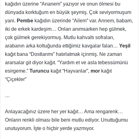
kağıdın üzerine “Ananem” yazıyor ve onun ölmesi bu
dünyada korktuğum en büyük şeymiş. Çok seviyormuşum
yani.
Pembe
kağıdın üzerinde “Ailem” var. Annem, babam,
iki de erkek kardeşim… Onları anımsarken hep gülmek,
çok gülmek gerekiyormuş. Mutlu kahvaltı sofraları,
arabanın arka koltuğunda ettiğimiz kavgalar falan…
Yeşil
kağıt bana “Dostlarımı” hatırlatmak içinmiş. Ne zaman
ararsalar git diyor kağıt. “Yardım et ve asla tebessümünü
esirgeme.”
Turuncu
kağıt “Hayvanlar”,
mor
kağıt
“Çiçekler”
…
Anlayacağınız üzere her yer kağıt… Ama rengarenk…
Onların renkli olması bile beni mutlu ediyor. Unuttuğumu
unutuyorum. İşte o hiçbir yerde yazmıyor.