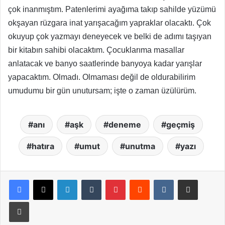
çok inanmıştım. Patenlerimi ayağıma takıp sahilde yüzümü
okşayan rüzgara inat yarışacağım yapraklar olacaktı. Çok
okuyup çok yazmayı deneyecek ve belki de adımı taşıyan
bir kitabın sahibi olacaktım. Çocuklarıma masallar
anlatacak ve banyo saatlerinde banyoya kadar yarışlar
yapacaktım. Olmadı. Olmaması değil de oldurabilirim
umudumu bir gün unutursam; işte o zaman üzülürüm.
anı
aşk
deneme
geçmiş
hatıra
umut
unutma
yazı
LinkedIn
Tumblr
Pinterest
Reddit
VKontakte
E-Posta ile paylaş
Yazdır